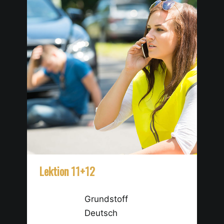
Lektion 11+12
Le
Grundstoff
Deutsch